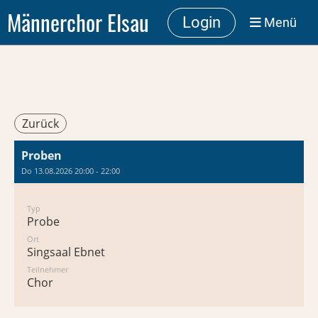
Männerchor Elsau
Login
Menü
Zurück
Proben
Do 13.08.2026 20:00 - 22:00
Typ
Probe
Ort
Singsaal Ebnet
Teilnehmer
Chor